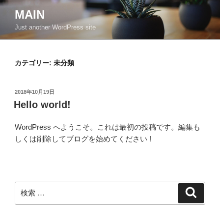
コ
MAIN
ン
Just another WordPress site
テ
ン
ツ
カテゴリー:
未分類
へ
ス
キ
投
2018年10月19日
ッ
稿
Hello world!
日:
プ
WordPress へようこそ。これは最初の投稿です。編集も
しくは削除してブログを始めてください !
検
検
索
索: