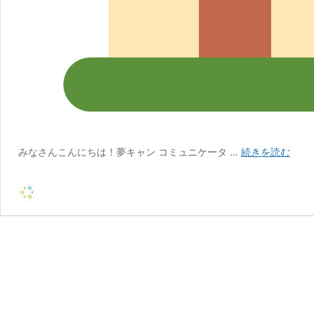
2
みなさんこんにちは！夢キャン コミュニケータ …
続きを読む
月
26
日
(日)
「夢
の
ま
ち
を
作
ろ