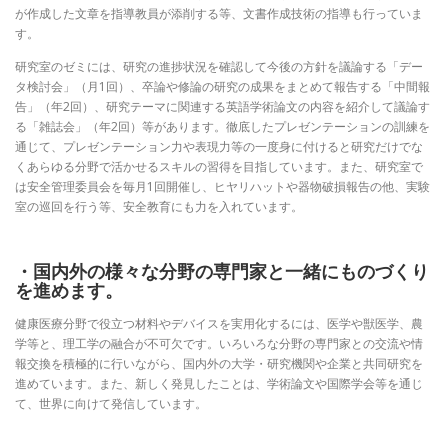
が作成した文章を指導教員が添削する等、文書作成技術の指導も行っていま
す。
研究室のゼミには、研究の進捗状況を確認して今後の方針を議論する「デー
タ検討会」（月1回）、卒論や修論の研究の成果をまとめて報告する「中間報
告」（年2回）、研究テーマに関連する英語学術論文の内容を紹介して議論す
る「雑誌会」（年2回）等があります。徹底したプレゼンテーションの訓練を
通じて、プレゼンテーション力や表現力等の一度身に付けると研究だけでな
くあらゆる分野で活かせるスキルの習得を目指しています。また、研究室で
は安全管理委員会を毎月1回開催し、ヒヤリハットや器物破損報告の他、実験
室の巡回を行う等、安全教育にも力を入れています。
・国内外の様々な分野の専門家と一緒にものづくり
を進めます。
健康医療分野で役立つ材料やデバイスを実用化するには、医学や獣医学、農
学等と、理工学の融合が不可欠です。いろいろな分野の専門家との交流や情
報交換を積極的に行いながら、国内外の大学・研究機関や企業と共同研究を
進めています。また、新しく発見したことは、学術論文や国際学会等を通じ
て、世界に向けて発信しています。