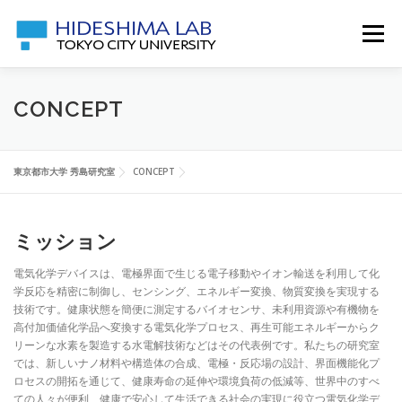
Skip
to
Menu
content
CONCEPT
RESEARCH
PEOPLE
CONCEPT
PUBLICATIONS
ACTIVITY RECORDS
ACCESS
東京都市大学 秀島研究室
CONCEPT
ミッション
電気化学デバイスは、電極界面で生じる電子移動やイオン輸送を利用して化
学反応を精密に制御し、センシング、エネルギー変換、物質変換を実現する
技術です。健康状態を簡便に測定するバイオセンサ、未利用資源や有機物を
高付加価値化学品へ変換する電気化学プロセス、再生可能エネルギーからク
リーンな水素を製造する水電解技術などはその代表例です。私たちの研究室
では、新しいナノ材料や構造体の合成、電極・反応場の設計、界面機能化プ
ロセスの開拓を通じて、健康寿命の延伸や環境負荷の低減等、世界中のすべ
ての人々が便利、健康で安心して生活できる社会の実現に役立つ電気化学デ