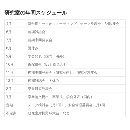
研究室の年間スケジュール
4月
新年度キックオフミーティング、テーマ発表会、B4歓迎会
6月
前期雑誌会
7月
前期中間発表会
8月
夏休み
9月
学会発表（国内・海外）
10月
仮配属生（B3）顔合わせ
11月
後期中間発表会（研究室内）、研究室忘年会
12月
後期雑誌会、冬休み
2月
卒業研究発表会
3月
卒業論文提出、卒業式、学会発表（国内）
定期
データ検討会（月1回）、安全管理委員会（月1回）
不定期
研究室対抗野球大会 など