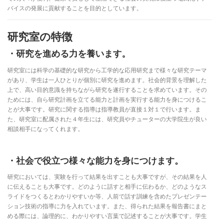
バイスの発展に貢献することを目的としています。
研究室の特徴
・研究を進める力を養います。
研究室には科学の基礎的な研究から工学的な応用研究まで様々な研究テーマ
があり、学生は一人ひとりが個別に研究を進めます。社会的背景を理解した
上で、高い目的意識を持ちながら研究を遂行することを求めています。その
ためには、自ら研究計画を立てる能力と計画を実行する能力を身につけるこ
とが大事です。研究に関する指導は指導教員が直接１対１で行います。ま
た、研究室に配属された４年生には、研究員やチューターの大学院生が良い
相談相手になってくれます。
・社会で役立つ様々な能力を身につけます。
研究においては、実験を行って結果を出すことも大事ですが、その結果を人
に伝えることも大事です。どのように話すと相手に伝わるか、どのようなス
ライドをつくるとわかりやすいか等、人前で話す訓練を含めたプレゼンテー
ション技術の指導に力を入れています。また、得られた結果を報告書にまと
める際には、論理的に、わかりやすい言葉で記述することが大事です。学生