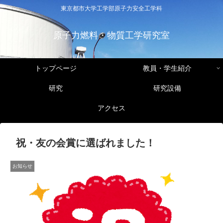
東京都市大学工学部原子力安全工学科
原子力燃料・物質工学研究室
トップページ
教員・学生紹介
研究
研究設備
アクセス
祝・友の会賞に選ばれました！
お知らせ