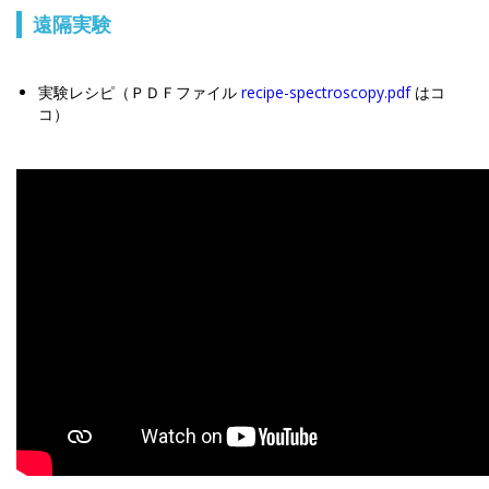
遠隔実験
実験レシピ（ＰＤＦファイル
recipe-spectroscopy.pdf
はコ
コ）