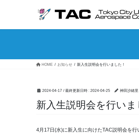
コ
ナ
ン
ビ
テ
ゲ
ン
ー
ツ
シ
へ
ョ
ス
ン
キ
に
ッ
移
HOME
お知らせ
新入生説明会を行いました！
プ
動
2024-04-17
/ 最終更新日時 :
2024-04-25
神田沙緒里
新入生説明会を行いま
4月17日(水)に新入生に向けたTAC説明会を