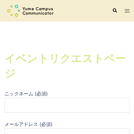
コ
ト
検
ン
索
グ
テ
ル
ン
メ
ツ
ニ
へ
ュ
ス
イベントリクエストペー
ー
キ
ッ
ジ
プ
ニックネーム (必須)
メールアドレス (必須)