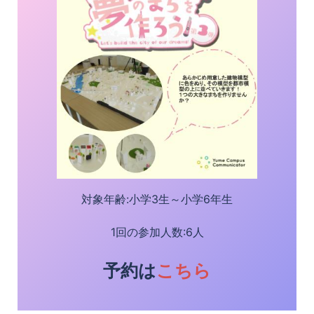
対象年齢:小学3生～小学6年生
1回の参加人数:6人
予約は
こちら