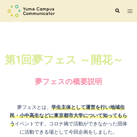
コ
ト
検
ン
索
グ
テ
ル
ン
メ
ツ
ニ
へ
ュ
ス
第1回夢フェス ～開花～
ー
キ
ッ
プ
夢フェスの概要説明
夢フェスとは、
学生主体として運営を行い地域住
民・小中高生などに東京都市大学について知ってもら
う
イベントです。コロナ禍で活動ができなかった団体
に活動できる場として今回企画をしました。