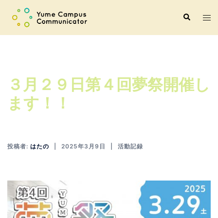
コ
ト
検
ン
索
グ
テ
ル
ン
メ
ツ
ニ
へ
３月２９日第４回夢祭開催し
ュ
ス
ー
キ
ます！！
ッ
プ
投稿者:
はたの
2025年3月9日
活動記録