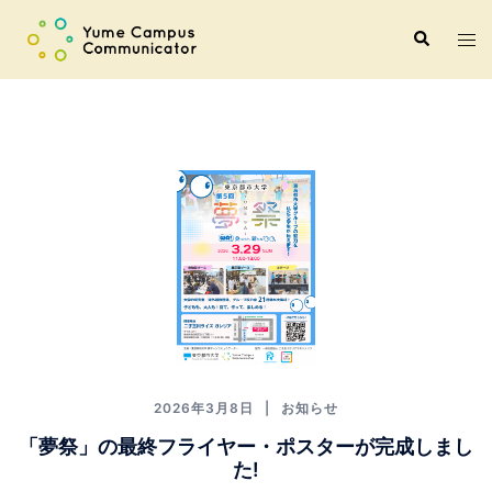
コ
ト
検
ン
索
グ
テ
ル
ン
メ
ツ
ニ
へ
ュ
ス
ー
キ
ッ
プ
2026年3月8日
お知らせ
「夢祭」の最終フライヤー・ポスターが完成しまし
た!