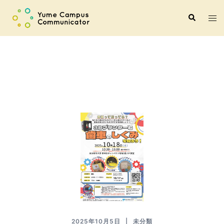
コ
ト
検
ン
索
グ
テ
ル
ン
メ
ツ
ニ
へ
ュ
ス
ー
キ
ッ
プ
2025年10月5日
未分類