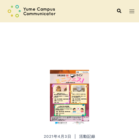
コ
ト
検
ン
索
グ
テ
ル
ン
メ
ツ
ニ
へ
ュ
ス
ー
キ
ッ
プ
2021年4月3日
活動記録