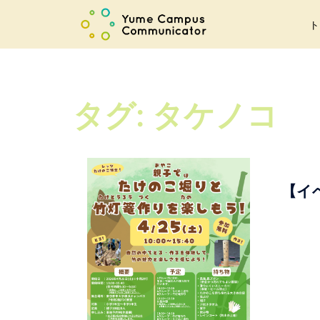
コ
ト
ン
テ
ン
ツ
タグ:
タケノコ
へ
ス
キ
ッ
プ
【イ