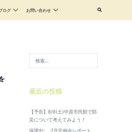
検
ブログ
お問い合わせ
索
検
索:
を
最近の投稿
【予告】8/8(土)中原市民館で防
災について考えてみよう！
保護中: 7月定例会レポート