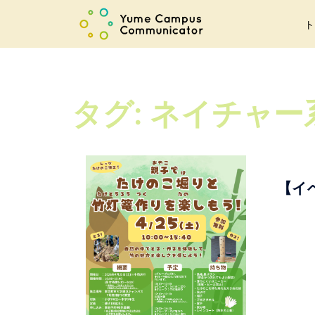
コ
ト
ン
テ
ン
ツ
タグ:
ネイチャー
へ
ス
キ
ッ
プ
【イ