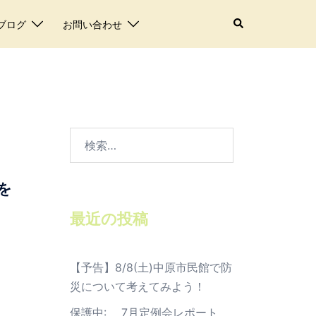
検
ブログ
お問い合わせ
索
検
索:
を
最近の投稿
【予告】8/8(土)中原市民館で防
災について考えてみよう！
保護中: 7月定例会レポート