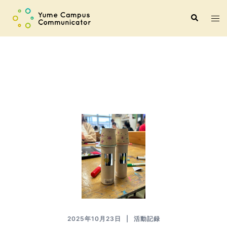
コ
ト
検
ン
索
グ
テ
ル
ン
メ
ツ
ニ
へ
ュ
ス
ー
キ
ッ
プ
2025年10月23日
活動記録