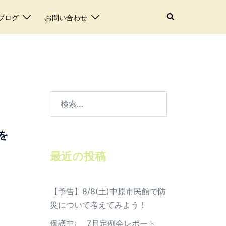
検
ブログ
お問い合わせ
索
検
索:
を
最近の投稿
【予告】8/8(土)中原市民館で防
災について考えてみよう！
保護中: 7月定例会レポート