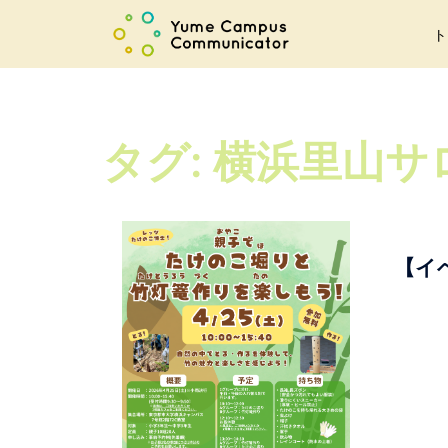
コ
ト
ン
テ
ン
ツ
タグ:
横浜里山サ
へ
ス
キ
ッ
プ
【イ