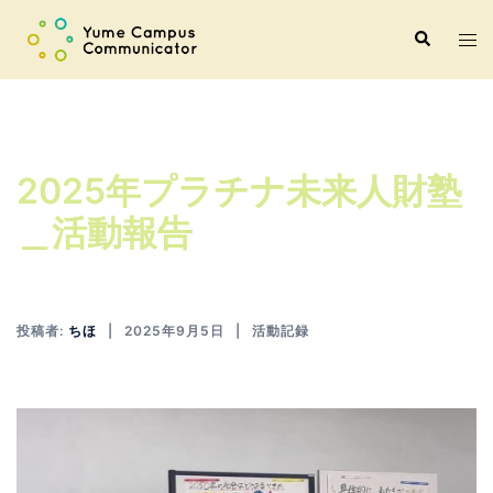
コ
ト
検
ン
索
グ
テ
ル
ン
メ
ツ
ニ
へ
2025年プラチナ未来人財塾
ュ
ス
ー
キ
＿活動報告
ッ
プ
投稿者:
ちほ
2025年9月5日
活動記録