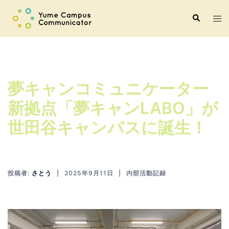
コ
ト
検
ン
索
グ
テ
ル
ン
メ
ツ
ニ
へ
夢キャンコミュニケーター
ュ
ス
ー
キ
新拠点「夢キャンLABO」が
ッ
世田谷キャンパスに誕生！
プ
投稿者:
さとう
2025年9月11日
内部活動記録